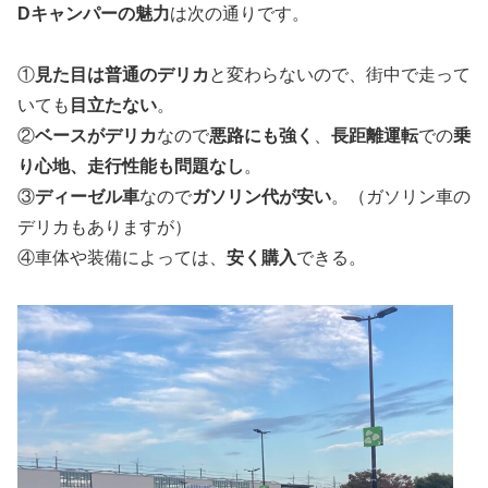
Dキャンパーの魅力
は次の通りです。
①
見た目は普通のデリカ
と変わらないので、街中で走って
いても
目立たない
。
②
ベースがデリカ
なので
悪路にも強く
、
長距離運転
での
乗
り心地、走行性能も問題なし
。
③
ディーゼル車
なので
ガソリン代が安い
。（ガソリン車の
デリカもありますが）
④車体や装備によっては、
安く購入
できる。