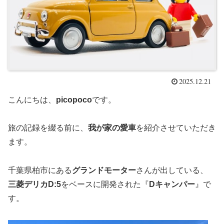
2025.12.21
こんにちは、
picopoco
です。
旅の記録を綴る前に、
我が家の愛車
を紹介させていただき
ます。
千葉県柏市にある
グランドモーター
さんが出している、
三菱デリカD:5
をベースに開発された『
Dキャンパー
』で
す。