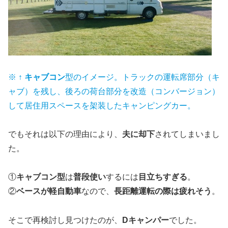
※ ↑
キャブコン
型のイメージ。トラックの運転席部分（キ
ャブ）を残し、後ろの荷台部分を改造（コンバージョン）
して居住用スペースを架装したキャンピングカー。
でもそれは以下の理由により、
夫に却下
されてしまいまし
た。
①
キャブコン型
は
普段使い
するには
目立ちすぎる
。
②
ベースが軽自動車
なので、
長距離運転の際は疲れそう
。
そこで再検討し見つけたのが、
Dキャンパー
でした。