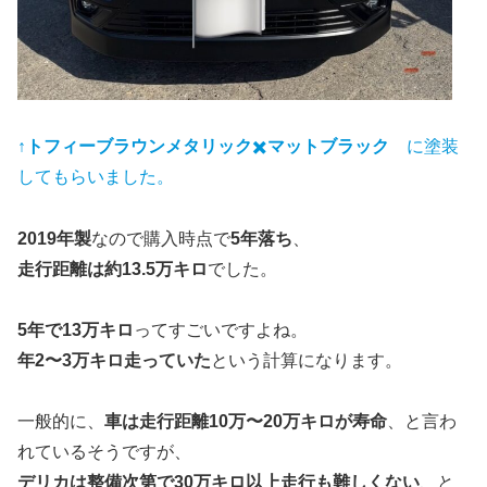
↑
トフィーブラウンメタリック
✖️
マットブラック
に塗装
してもらいました。
2019年製
なので購入時点で
5年落ち
、
走行距離は約13.5万キロ
でした。
5年で13万キロ
ってすごいですよね。
年2〜3万キロ走っていた
という計算になります。
一般的に、
車は走行距離10万〜20万キロが寿命
、と言わ
れているそうですが、
デリカは整備次第で30万キロ以上走行も難しくない
、と