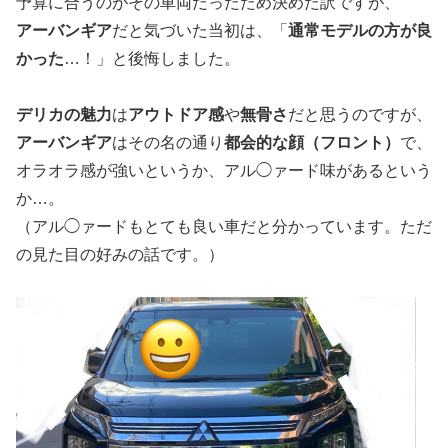
予算に合うのがその車両だったため決めた訳ですが、
アーバンギア
だと気づいた当初は、「
通常モデルの方が良
かった
…！」と後悔しました。
デリカの魅力
は
アウトドア感
や
無骨さ
だと思うのですが、
アーバンギア
はその名の通り
都会的な顔（フロント）
で、
オラオラ感が強いというか、アル◯ァード味があるという
か…。
（アル◯ァードもとても良い車だと分かっています。ただ
の見た目の好みの話です。）