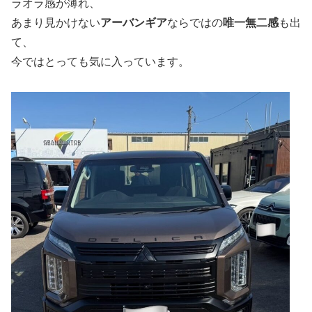
ラオラ感が薄れ、
あまり見かけない
アーバンギア
ならではの
唯一無二感
も出
て、
今ではとっても気に入っています。